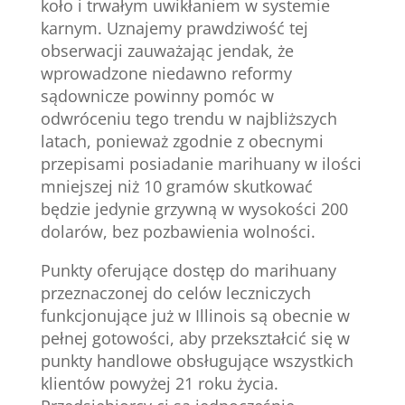
koło i trwałym uwikłaniem w systemie
karnym. Uznajemy prawdziwość tej
obserwacji zauważając jendak, że
wprowadzone niedawno reformy
sądownicze powinny pomóc w
odwróceniu tego trendu w najbliższych
latach, ponieważ zgodnie z obecnymi
przepisami posiadanie marihuany w ilości
mniejszej niż 10 gramów skutkować
będzie jedynie grzywną w wysokości 200
dolarów, bez pozbawienia wolności.
Punkty oferujące dostęp do marihuany
przeznaczonej do celów leczniczych
funkcjonujące już w Illinois są obecnie w
pełnej gotowości, aby przekształcić się w
punkty handlowe obsługujące wszystkich
klientów powyżej 21 roku życia.