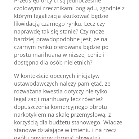
Przedsiębiorcy ci są jednocześnie
czołowymi rzecznikami poglądu, zgodnie z
którym legalizacja skutkować będzie
likwidacją czarnego rynku. Lecz czy
naprawdę tak się stanie? Czy może
bardziej prawdopodobne jest, że na
czarnym rynku oferowana będzie po
prostu marihuana w niższej cenie i
dostępna dla osób nieletnich?
W kontekście obecnych inicjatyw
ustawodawczych należy pamiętać, że
rozważana kwestia dotyczy nie tylko
legalizacji marihuany lecz również
dopuszczenia komercyjnego obrotu
narkotykiem na skalę przemysłową, z
korzyścią dla budżetu stanowego. Władze
stanowe działające w imieniu i na rzecz
ogółu powinny chronić obywateli.