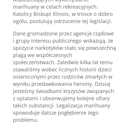
marihuany w celach rekreacyjnych.
Katolicy Biskupi Illinois, w trosce o dobro
ogółu, postulują odrzucenie tej legislacji.
Dane gromadzone przez agencje rządowe
i grupy interesu publicznego wskazują, że
spożycie narkotyków stało się powszechną
plagą we współczesnych
społeczeństwach. Zaledwie kilka lat temu
stawaliśmy wobec licznych historii dzieci
osieroconymi przez rodziców zmarłych w
wyniku przedawkowania heroiny. Dzisiaj
jesteśmy świadkami kryzysów związanych
z opiatami i obserwujemy kolejne ofiary
takich substancji. Legalizacja marihuany
spowoduje dalsze pogłębienie tego
problemu.