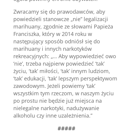
Zwracamy się do prawodawców, aby
powiedzieli stanowcze „nie” legalizacji
marihuany, zgodnie ze słowami Papieża
Franciszka, który w 2014 roku w
następujący sposób odniósł się do
marihuany i innych narkotyków
rekreacyjnych: „… Aby wypowiedzieć owo
‘nie’, trzeba najpierw powiedzieć ‘tak’
życiu, ‘tak’ miłości, ‘tak’ innym ludziom,
‘tak’ edukacji, ’tak’ lepszym perspektywom
zawodowym. Jeżeli powiemy ‘tak’
wszystkim tym rzeczom, w naszym życiu
po prostu nie będzie już miejsca na
nielegalne narkotyki, nadużywanie
alkoholu czy inne uzależnienia.”
#####