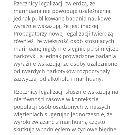
Rzecznicy legalizacji twierdzą, że
marihuana nie powoduje uzależnienia,
jednak publikowane badania naukowe
wyraźnie wskazują, że jest inaczej.
Propagatorzy nowej legalizacji twierdzą
również, że większość osób stosujących
marihuanę nigdy nie sięgnie po silniejsze
narkotyki, a jednak prowadzone badania
wyraźnie wskazują, że osoby uzależnione
od twardych narkotyków rozpoczynały
zazwyczaj od alkoholu i marihuany.
Rzecznicy legalizacji słusznie wskazują na
nierówności rasowe w kontekście
populacji osób osadzonych w naszych
więzieniach sugerując jednocześnie, że
wyroki związane z marihuaną często
skutkują wpadnięciem w życiowe błędne